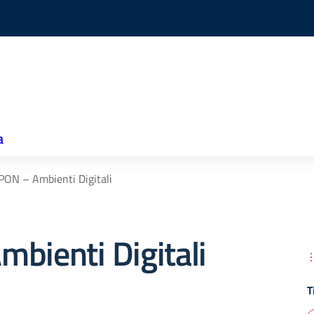
a
PON – Ambienti Digitali
bienti Digitali
T