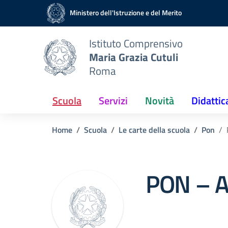
Vai ai contenuti
Vai al menu di navigazione
Vai al footer
Ministero dell'Istruzione e del Merito
Istituto Comprensivo
Maria Grazia Cutuli
Roma
Scuola
Servizi
Novità
Didattic
Home
Scuola
Le carte della scuola
Pon
PON – Am